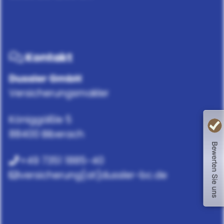
Kontakt
Dussler GmbH
Versicherungsmakler
Königgäßle 5
88400 Biberach
+49 7351 1885-40
versicherung[at]dussler-bc.de