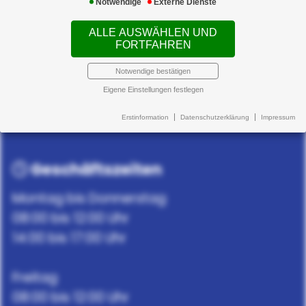
Notwendige
Externe Dienste
Impressum
Erstinformation
ALLE AUSWÄHLEN UND
FORTFAHREN
Datenschutz
Cookie-Einstellungen
Notwendige bestätigen
Eigene Einstellungen festlegen
Erstinformation
Datenschutzerklärung
Impressum
Geschäftszeiten
Montag bis Donnerstag
08:00 bis 12:00 Uhr
14:00 bis 17:00 Uhr
Freitag
08:00 bis 12:00 Uhr