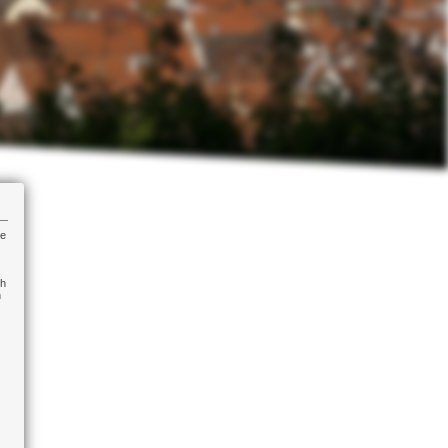
re
ch
n