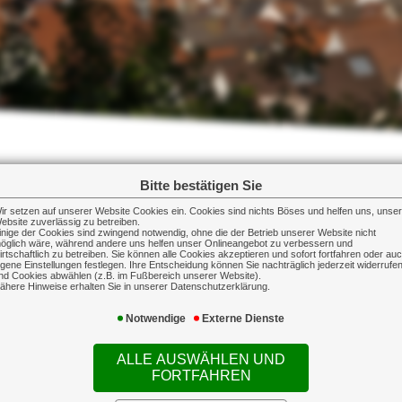
Bitte bestätigen Sie
ir setzen auf unserer Website Cookies ein. Cookies sind nichts Böses und helfen uns, unse
ebsite zuverlässig zu betreiben.
inige der Cookies sind zwingend notwendig, ohne die der Betrieb unserer Website nicht
öglich wäre, während andere uns helfen unser Onlineangebot zu verbessern und
irtschaftlich zu betreiben. Sie können alle Cookies akzeptieren und sofort fortfahren oder au
igene Einstellungen festlegen. Ihre Entscheidung können Sie nachträglich jederzeit widerrufe
nd Cookies abwählen (z.B. im Fußbereich unserer Website).
ähere Hinweise erhalten Sie in unserer Datenschutzerklärung.
die Zinsen!
Notwendige
Externe Dienste
ALLE AUSWÄHLEN UND
FORTFAHREN