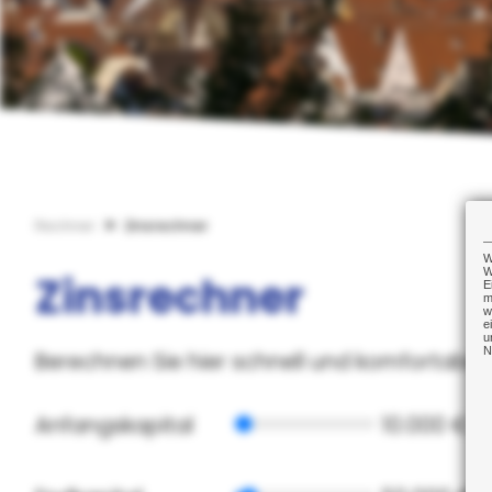
Rechner
Zinsrechner
W
W
Zinsrechner
E
m
w
e
u
N
Berechnen Sie hier schnell und komfortabel 
Anfangskapital
10.000 €