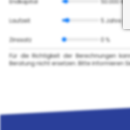
Endkapital
50.000 €
Laufzeit
5 Jahre
Zinssatz
0 %
Für die Richtigkeit der Berechnungen k
Beratung nicht ersetzen. Bitte informieren S