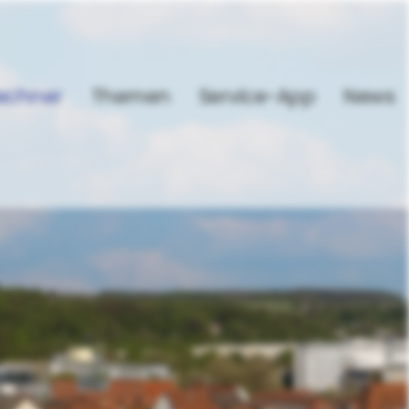
echner
Themen
Service-App
News