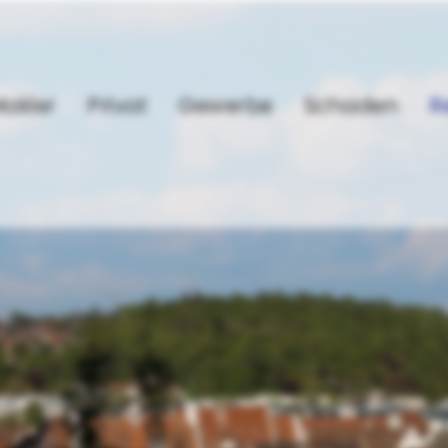
akler
Privat
Gewerbe
Schaden
R